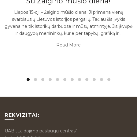
Su Žalgirio mūšio diena!
Liepos 15-oji – Žalgirio mūšio diena. Ji primena vieną
svarbiausių Lietuvos istorijos pergalių. Tačiau šis įvykis
gyvena ne tik istorikų darbuose ir mūsų atmintyje. Jis įkvėpė
ir daugybę menininkų, kurie per tapybą, grafiką ir...
Read More
REKVIZITAI:
UAB „Laidojimo paslaugų centras“