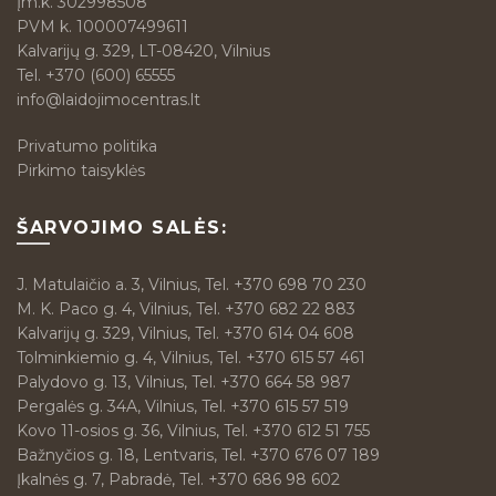
Įm.k. 302998508
PVM k. 100007499611
Kalvarijų g. 329, LT-08420, Vilnius
Tel.
+370 (600) 65555
info@laidojimocentras.lt
Privatumo politika
Pirkimo taisyklės
ŠARVOJIMO SALĖS:
J. Matulaičio a. 3, Vilnius, Tel. +370 698 70 230
M. K. Paco g. 4, Vilnius, Tel. +370 682 22 883
Kalvarijų g. 329, Vilnius, Tel. +370 614 04 608
Tolminkiemio g. 4, Vilnius, Tel. +370 615 57 461
Palydovo g. 13, Vilnius, Tel. +370 664 58 987
Pergalės g. 34A, Vilnius, Tel. +370 615 57 519
Kovo 11-osios g. 36, Vilnius, Tel. +370 612 51 755
Bažnyčios g. 18, Lentvaris, Tel. +370 676 07 189
Įkalnės g. 7, Pabradė, Tel. +370 686 98 602