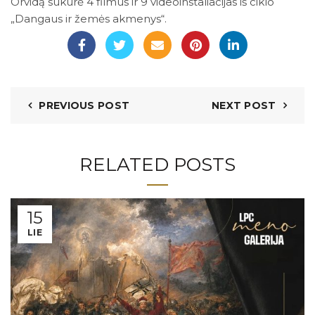
Orvidą sukūrė 4 filmus ir 9 videoinstaliacijas iš ciklo
„Dangaus ir žemės akmenys“.
PREVIOUS POST
NEXT POST
RELATED POSTS
15
LIE