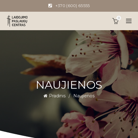
+370 (600) 65555
0
NAUJIENOS
Pradinis
Naujienos