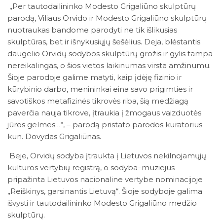
„Per tautodailininko Modesto Grigaliūno skulptūrų
parodą, Viliaus Orvido ir Modesto Grigaliūno skulptūrų
nuotraukas bandome parodyti ne tik išlikusias
skulptūras, bet ir išnykusiųjų šešėlius. Deja, blėstantis
daugelio Orvidų sodybos skulptūrų grožis ir gylis tampa
nereikalingas, o šios vietos laikinumas virsta amžinumu.
Šioje parodoje galime matyti, kaip įdėję fizinio ir
kūrybinio darbo, menininkai eina savo prigimties ir
savotiškos metafizinės tikrovės riba, šią medžiagą
paverčia nauja tikrove, įtraukia į žmogaus vaizduotės
jūros gelmes…“, – parodą pristato parodos kuratorius
kun. Dovydas Grigaliūnas.
Beje, Orvidų sodyba įtraukta į Lietuvos nekilnojamųjų
kultūros vertybių registrą, o sodyba–muziejus
pripažinta Lietuvos nacionaline vertybe nominacijoje
„Reiškinys, garsinantis Lietuvą“. Šioje sodyboje galima
išvysti ir tautodailininko Modesto Grigaliūno medžio
skulptūrų.