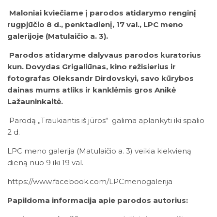
Maloniai kviečiame į parodos atidarymo renginį
rugpjūčio 8 d., penktadienį, 17 val., LPC meno
galerijoje (Matulaičio a. 3).
Parodos atidaryme dalyvaus parodos kuratorius
kun. Dovydas Grigaliūnas, kino režisierius ir
fotografas Oleksandr Dirdovskyi, savo kūrybos
dainas mums atliks ir kanklėmis gros Anikė
Lažauninkaitė.
Parodą „Traukiantis iš jūros“ galima aplankyti iki spalio
2 d.
LPC meno galerija (Matulaičio a. 3) veikia kiekvieną
dieną nuo 9 iki 19 val.
https://www.facebook.com/LPCmenogalerija
Papildoma informacija apie parodos autorius: