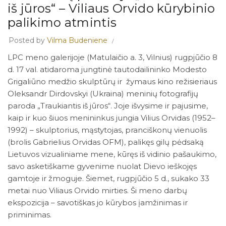
iš jūros“ – Viliaus Orvido kūrybinio
palikimo atmintis
Posted by
Vilma Budeniene
LPC meno galerijoje (Matulaičio a. 3, Vilnius) rugpjūčio 8
d. 17 val. atidaroma jungtinė tautodailininko Modesto
Grigaliūno medžio skulptūrų ir žymaus kino režisieriaus
Oleksandr Dirdovskyi (Ukraina) meninių fotografijų
paroda „Traukiantis iš jūros“. Joje išvysime ir pajusime,
kaip ir kuo šiuos menininkus jungia Vilius Orvidas (1952–
1992) – skulptorius, mąstytojas, pranciškonų vienuolis
(brolis Gabrielius Orvidas OFM), palikęs gilų pėdsaką
Lietuvos vizualiniame mene, kūręs iš vidinio pašaukimo,
savo asketiškame gyvenime nuolat Dievo ieškojęs
gamtoje ir žmoguje. Šiemet, rugpjūčio 5 d., sukako 33
metai nuo Viliaus Orvido mirties. Ši meno darbų
ekspozicija – savotiškas jo kūrybos įamžinimas ir
priminimas.