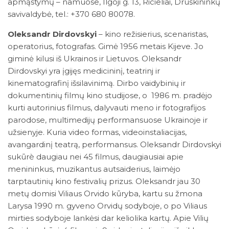
apmąstymų – namuose, Ilgoji g. 13, Ricieliai, Druskininkų
savivaldybė, tel.: +370 680 80078.
Oleksandr Dirdovskyi
– kino režisierius, scenaristas,
operatorius, fotografas. Gimė 1956 metais Kijeve. Jo
giminė kilusi iš Ukrainos ir Lietuvos. Oleksandr
Dirdovskyi yra įgijęs medicininį, teatrinj ir
kinematografinį išsilavinimą. Dirbo vaidybinių ir
dokumentinių filmų kino studijose, o 1986 m. pradėjo
kurti autorinius filmus, dalyvauti meno ir fotografijos
parodose, multimedijų performansuose Ukrainoje ir
užsienyje. Kuria video formas, videoinstaliacijas,
avangardinį teatrą, performansus. Oleksandr Dirdovskyi
sukūrè daugiau nei 45 filmus, daugiausiai apie
menininkus, muzikantus autsaiderius, laimėjo
tarptautinių kino festivalių prizus. Oleksandr jau 30
metų domisi Viliaus Orvido kūryba, kartu su žmona
Larysa 1990 m. gyveno Orvidų sodyboje, o po Viliaus
mirties sodyboje lankėsi dar keliolika kartų. Apie Vilių