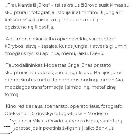
„Traukiantis iš jūros“ – tai sakralus žiūrovo susitikimas su
skulptūra ir fotografija, istorija ir atmintimi. Ji jungia ir
krikščioniškąjį misticizmą, ir liaudies meną, ir
egzistencinę filosofiją.
Abu menininkai kalba apie paveldą, vaizduotę ir
kūrybos laisvę – sąsajas, kurios jungia ir atveria giluminį
žmogaus ryšį su aplinka, menu, laiku, Dievu.
Tautodailininkas Modestas Grigaliūnas pristato
skulptūras iš juodojo ąžuolo, išgulėjusio Baltijos jūros
dugne šimtus metų. Jo darbams būdinga organiška
medžiagos transformacija į simbolinę, metafizinę
formą.
Kino režisieriaus, scenaristo, operatoriaus, fotografo
Oleksandr Dirdovskyi fotografijose – Modesto
Grigaliūno ir Viliaus Orvido kūrybos dvasia, skulptūrų
interpretacijos ir poetinis žvilgsnis į laiko ženklus.