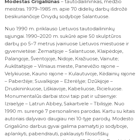
Modestas Grigaliūnas
– tautodailininkas, medžio
meistras. 1979–1985 m. apie 70 didelių darbų išdrožė
besikuriančioje Orvydų sodyboje Salantuose.
Nuo 1990 m. priklauso Lietuvos tautodailininkų
sąjungai. 1990–2020 m. sukūrė apie 50 skulptūros
darbų po 5–7 metrus įvairiuose Lietuvos miestuose ir
gyvenvietėse: Žemaitijoje – Salantuose, Klaipėdoje,
Palangoje, Šventojoje, Nidoje, Kražiuose, Vainute;
Aukštaitijoje – Vilniaus mieste, Panevėžio rajone –
Velykiuose, Kauno rajone – Kulautuvoje, Kėdainių rajone
– Paberžėje; Suvalkijoje – Ežerėlyje; Dzūkijoje –
Druskininkuose, Liškiavoje, Kabeliuose, Ricieliuose.
Monumentalūs darbai stovi taip pat ir užsienyje:
Izraelyje – Latrun Abbey, Sakartvele – Tbilisyje. Nuo
1990 m. surengė 7 personalines parodas. Kartu su kitais
autoriais dalyvavo daugiau nei 10-tyje parodų. Modesto
Grigaliūno darbus gyvai galima pamatyti jo sodyboje,
aplankyti, pabendrauti, paklausyti filosofiškų