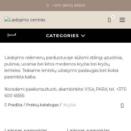
+370 (600) 65555
0
CATEGORIES
Laidojimo reikmenų parduotuvėje siūlomi stilingi ąžuoliniai,
pušiniai, uosiniai bei kitos medienos kryžiai bei kryžių
lentelės. Teikiame lentelių užrašymo paslaugas bet kokia
pasirinkta kalba.
Norėdami pasikonsultuoti, skambinkite VISĄ PARĄ tel. +370
600 65555
Pradžia
Prekių katalogas
Kryžiai
Laikinas paminklas
Laikinas paminklas