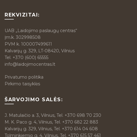
REKVIZITAI:
UAB „Laidojimo paslaugų centras“
Įm.k. 302998508
PVM k. 100007499611
Kalvarijų g. 329, LT-08420, Vilnius
Tel.
+370 (600) 65555
info@laidojimocentras.lt
Privatumo politika
Pirkimo taisyklės
ŠARVOJIMO SALĖS:
J. Matulaičio a. 3, Vilnius, Tel. +370 698 70 230
M. K. Paco g. 4, Vilnius, Tel. +370 682 22 883
Kalvarijų g. 329, Vilnius, Tel. +370 614 04 608
Tolminkiemio g. 4, Vilnius, Tel. +370 615 57 461