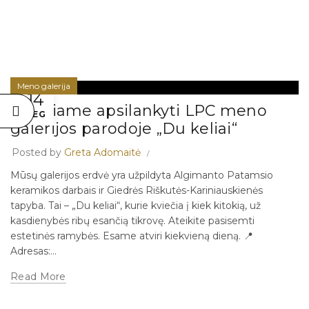
Meno galerija
14
Kviečiame apsilankyti LPC meno
GEG
galerijos parodoje „Du keliai“
Posted by
Greta Adomaitė
Mūsų galerijos erdvė yra užpildyta Algimanto Patamsio
keramikos darbais ir Giedrės Riškutės-Kariniauskienės
tapyba. Tai – „Du keliai“, kurie kviečia į kiek kitokią, už
kasdienybės ribų esančią tikrovę. Ateikite pasisemti
estetinės ramybės. Esame atviri kiekvieną dieną. 📍
Adresas:...
Read More