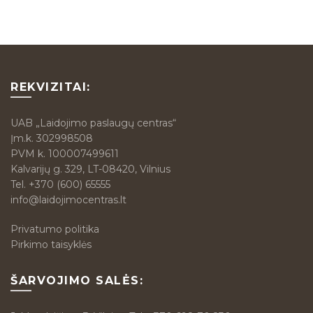
REKVIZITAI:
UAB „Laidojimo paslaugų centras“
Įm.k. 302998508
PVM k. 100007499611
Kalvarijų g. 329, LT-08420, Vilnius
Tel.
+370 (600) 65555
info@laidojimocentras.lt
Privatumo politika
Pirkimo taisyklės
ŠARVOJIMO SALĖS: