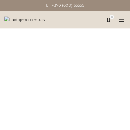
+370 (600) 65555
0
TAG ARCHIVES:
#VILNIUSEVENTS
Pradinis
Posts Tagged "#Vilniusevents"