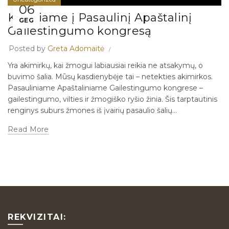
06
Kviečiame į Pasaulinį Apaštalinį
GEG
Gailestingumo kongresą
Posted by
Greta Adomaitė
Yra akimirkų, kai žmogui labiausiai reikia ne atsakymų, o
buvimo šalia. Mūsų kasdienybėje tai – netekties akimirkos.
Pasauliniame Apaštaliniame Gailestingumo kongrese –
gailestingumo, vilties ir žmogiško ryšio žinia. Šis tarptautinis
renginys suburs žmones iš įvairių pasaulio šalių...
Read More
REKVIZITAI: