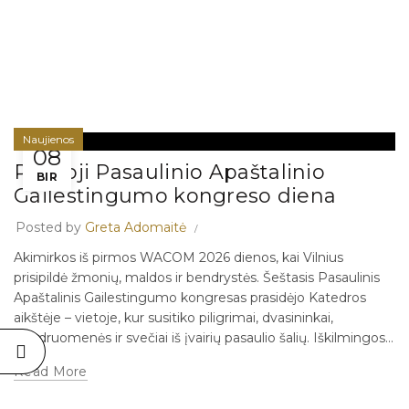
Naujienos
08
Pirmoji Pasaulinio Apaštalinio
BIR
Gailestingumo kongreso diena
Posted by
Greta Adomaitė
Akimirkos iš pirmos WACOM 2026 dienos, kai Vilnius
prisipildė žmonių, maldos ir bendrystės. Šeštasis Pasaulinis
Apaštalinis Gailestingumo kongresas prasidėjo Katedros
aikštėje – vietoje, kur susitiko piligrimai, dvasininkai,
bendruomenės ir svečiai iš įvairių pasaulio šalių. Iškilmingos...
Read More