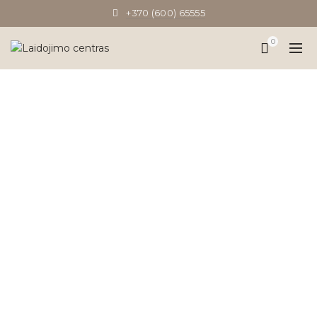
+370 (600) 65555
0
TAG ARCHIVES:
#GAILESTINGUMOKO
Pradinis
Posts Tagged "#GailestingumoKongresas"