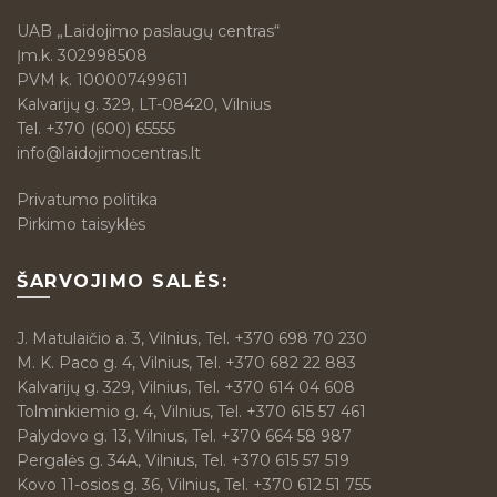
UAB „Laidojimo paslaugų centras“
Įm.k. 302998508
PVM k. 100007499611
Kalvarijų g. 329, LT-08420, Vilnius
Tel.
+370 (600) 65555
info@laidojimocentras.lt
Privatumo politika
Pirkimo taisyklės
ŠARVOJIMO SALĖS:
J. Matulaičio a. 3, Vilnius, Tel. +370 698 70 230
M. K. Paco g. 4, Vilnius, Tel. +370 682 22 883
Kalvarijų g. 329, Vilnius, Tel. +370 614 04 608
Tolminkiemio g. 4, Vilnius, Tel. +370 615 57 461
Palydovo g. 13, Vilnius, Tel. +370 664 58 987
Pergalės g. 34A, Vilnius, Tel. +370 615 57 519
Kovo 11-osios g. 36, Vilnius, Tel. +370 612 51 755