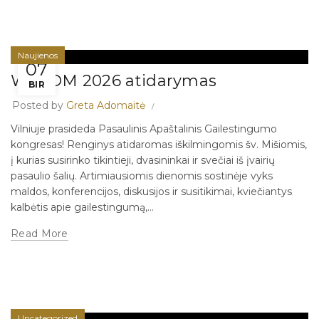
Naujienos
07
WACOM 2026 atidarymas
BIR
Posted by
Greta Adomaitė
Vilniuje prasideda Pasaulinis Apaštalinis Gailestingumo
kongresas! Renginys atidaromas iškilmingomis šv. Mišiomis,
į kurias susirinko tikintieji, dvasininkai ir svečiai iš įvairių
pasaulio šalių. Artimiausiomis dienomis sostinėje vyks
maldos, konferencijos, diskusijos ir susitikimai, kviečiantys
kalbėtis apie gailestingumą,...
Read More
Uncategorized