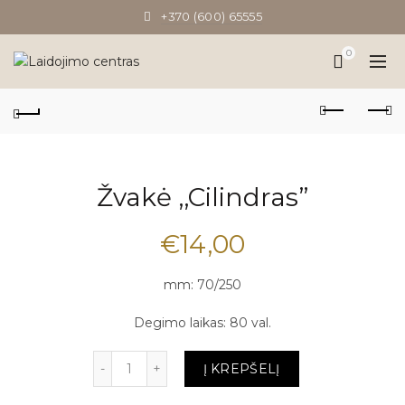
+370 (600) 65555
0
Žvakė ,,Cilindras”
€
14,00
mm: 70/250
Degimo laikas: 80 val.
Kiekis
Į KREPŠELĮ