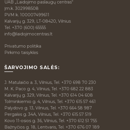
UAB „Laidojimo paslaugų centras“
Įm.k. 302998508
PVM k. 100007499611
Kalvarijų g. 329, LT-08420, Vilnius
Tel.
+370 (600) 65555
info@laidojimocentras.lt
Privatumo politika
Pirkimo taisyklės
ŠARVOJIMO SALĖS:
J. Matulaičio a. 3, Vilnius, Tel. +370 698 70 230
M. K. Paco g. 4, Vilnius, Tel. +370 682 22 883
Kalvarijų g. 329, Vilnius, Tel. +370 614 04 608
Tolminkiemio g. 4, Vilnius, Tel. +370 615 57 461
Palydovo g. 13, Vilnius, Tel. +370 664 58 987
Pergalės g. 34A, Vilnius, Tel. +370 615 57 519
Kovo 11-osios g. 36, Vilnius, Tel. +370 612 51 755
Bažnyčios g. 18, Lentvaris, Tel. +370 676 07 189