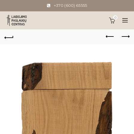
+370 (600) 65555
0