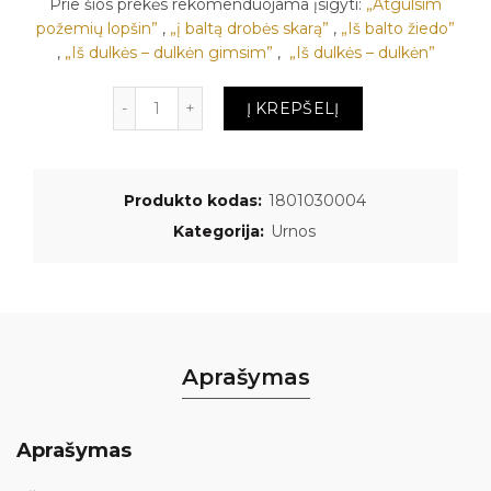
Prie šios prekės rekomenduojama įsigyti:
„Atgulsim
požemių lopšin”
,
„į baltą drobės skarą”
,
„Iš balto žiedo”
,
„Iš dulkės – dulkėn gimsim”
,
„Iš dulkės – dulkėn”
Kiekis
Į KREPŠELĮ
Produkto kodas:
1801030004
Kategorija:
Urnos
Aprašymas
Aprašymas