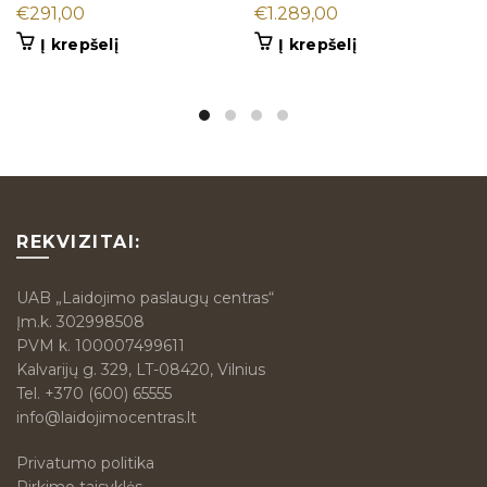
€
291,00
€
1.289,00
Į krepšelį
Į krepšelį
REKVIZITAI:
UAB „Laidojimo paslaugų centras“
Įm.k. 302998508
PVM k. 100007499611
Kalvarijų g. 329, LT-08420, Vilnius
Tel.
+370 (600) 65555
info@laidojimocentras.lt
Privatumo politika