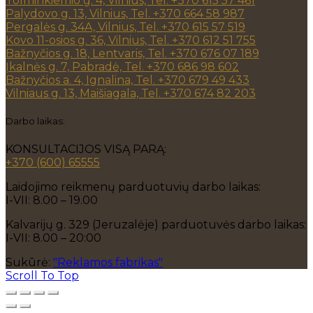
Tolminkiemio g. 4, Vilnius, Tel. +370 615 57 461
Palydovo g. 13, Vilnius, Tel. +370 664 58 987
Pergalės g. 34A, Vilnius, Tel. +370 615 57 519
Kovo 11-osios g. 36, Vilnius, Tel. +370 612 51 755
Bažnyčios g. 18, Lentvaris, Tel. +370 676 07 189
Įkalnės g. 7, Pabradė, Tel. +370 686 98 602
Bažnyčios a. 4, Ignalina, Tel. +370 679 49 433
Vilniaus g. 13, Maišiagala, Tel. +370 674 82 203
Darbo laikas:
KONSULTACIJOS VISĄ PARĄ:
+370 (600) 65555
Laidojimo reikmenų parduotuvių darbo laikas:
I-VII: 8.00 – 19.00
Kalvarijų g. 329 (Jeruzalėje) parduotuvės darbo laikas:
I-VII: 8.00 – 20:00
Sukūrė:
"Reklamos fabrikas"
Scroll To Top