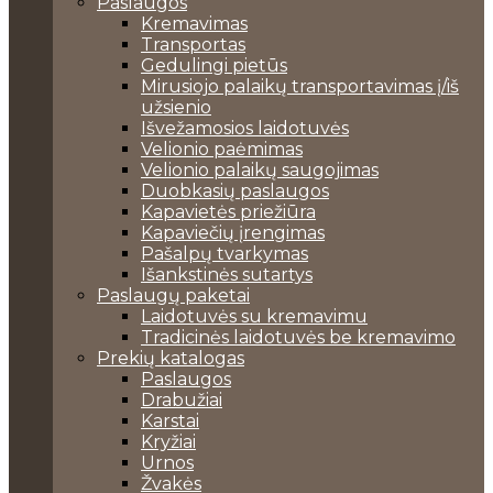
Paslaugos
Kremavimas
Transportas
Gedulingi pietūs
Mirusiojo palaikų transportavimas į/iš
užsienio
Išvežamosios laidotuvės
Velionio paėmimas
Velionio palaikų saugojimas
Duobkasių paslaugos
Kapavietės priežiūra
Kapaviečių įrengimas
Pašalpų tvarkymas
Išankstinės sutartys
Paslaugų paketai
Laidotuvės su kremavimu
Tradicinės laidotuvės be kremavimo
Prekių katalogas
Paslaugos
Drabužiai
Karstai
Kryžiai
Urnos
Žvakės