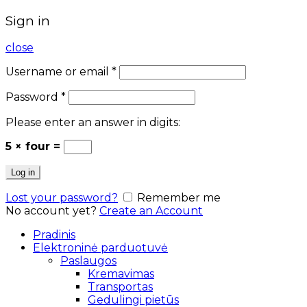
Sign in
close
Username or email
*
Password
*
Please enter an answer in digits:
5 × four =
Log in
Lost your password?
Remember me
No account yet?
Create an Account
Pradinis
Elektroninė parduotuvė
Paslaugos
Kremavimas
Transportas
Gedulingi pietūs