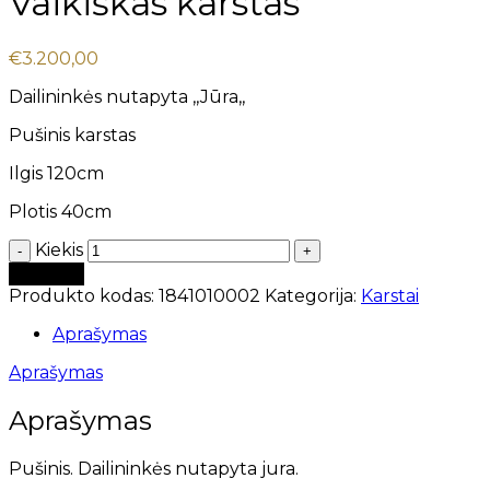
Vaikiškas karstas
€
3.200,00
Dailininkės nutapyta ,,Jūra,,
Pušinis karstas
Ilgis 120cm
Plotis 40cm
Kiekis
Į krepšelį
Produkto kodas:
1841010002
Kategorija:
Karstai
Aprašymas
Aprašymas
Aprašymas
Pušinis. Dailininkės nutapyta jura.