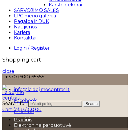
Karsto dekorai
ŠARVOJIMO SALĖS
LPC meno galerija
Pagalba ir DUK
Naujienos
Karjera
Kontaktai
Login / Register
Shopping cart
close
+370 (600) 65555
info@laidojimocentras.lt
Facebook
Search for:
Search
Cart (
o
)
0
/
€
0,00
LinkedIn
Pradinis
Elektroninė parduotuvė