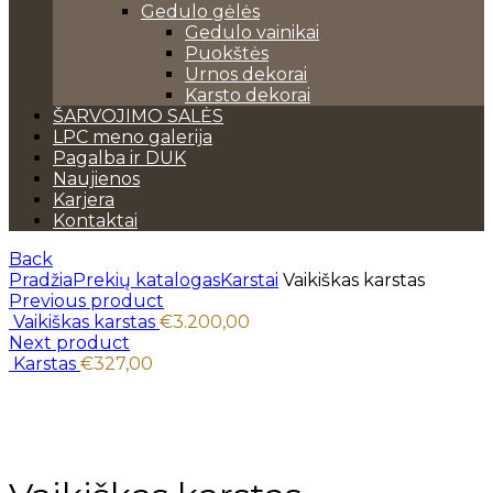
Gedulo gėlės
Gedulo vainikai
Puokštės
Urnos dekorai
Karsto dekorai
ŠARVOJIMO SALĖS
LPC meno galerija
Pagalba ir DUK
Naujienos
Karjera
Kontaktai
Back
Pradžia
Prekių katalogas
Karstai
Vaikiškas karstas
Previous product
Vaikiškas karstas
€
3.200,00
Next product
Karstas
€
327,00
Click to enlarge