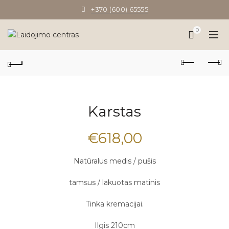
+370 (600) 65555
0
Karstas
€
618,00
Natūralus medis / pušis
tamsus / lakuotas matinis
Tinka kremacijai.
Ilgis 210cm