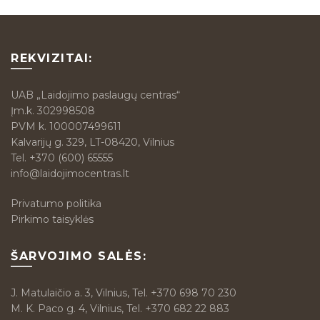
REKVIZITAI:
UAB „Laidojimo paslaugų centras“
Įm.k. 302998508
PVM k. 100007499611
Kalvarijų g. 329, LT-08420, Vilnius
Tel.
+370 (600) 65555
info@laidojimocentras.lt
Privatumo politika
Pirkimo taisyklės
ŠARVOJIMO SALĖS:
J. Matulaičio a. 3, Vilnius, Tel. +370 698 70 230
M. K. Paco g. 4, Vilnius, Tel. +370 682 22 883