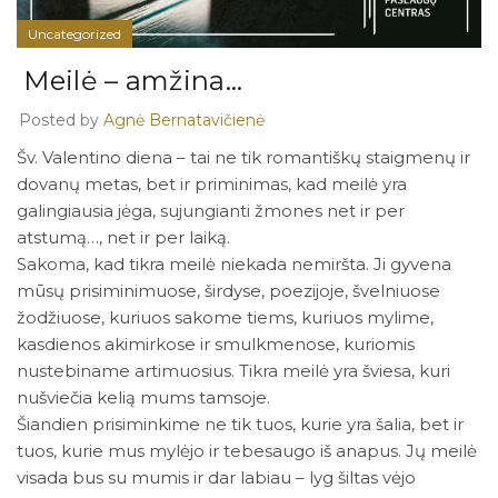
Uncategorized
Meilė – amžina…
Posted by
Agnė Bernatavičienė
Šv. Valentino diena – tai ne tik romantiškų staigmenų ir
dovanų metas, bet ir priminimas, kad meilė yra
galingiausia jėga, sujungianti žmones net ir per
atstumą…, net ir per laiką.
Sakoma, kad tikra meilė niekada nemiršta. Ji gyvena
mūsų prisiminimuose, širdyse, poezijoje, švelniuose
žodžiuose, kuriuos sakome tiems, kuriuos mylime,
kasdienos akimirkose ir smulkmenose, kuriomis
nustebiname artimuosius. Tikra meilė yra šviesa, kuri
nušviečia kelią mums tamsoje.
Šiandien prisiminkime ne tik tuos, kurie yra šalia, bet ir
tuos, kurie mus mylėjo ir tebesaugo iš anapus. Jų meilė
visada bus su mumis ir dar labiau – lyg šiltas vėjo