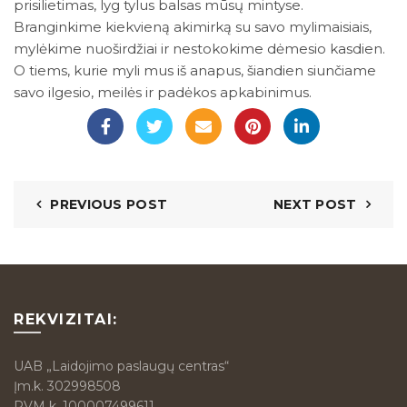
prisilietimas, lyg tylus balsas mūsų mintyse.
Branginkime kiekvieną akimirką su savo mylimaisiais,
mylėkime nuoširdžiai ir nestokokime dėmesio kasdien.
O tiems, kurie myli mus iš anapus, šiandien siunčiame
savo ilgesio, meilės ir padėkos apkabinimus.
PREVIOUS POST
NEXT POST
REKVIZITAI:
UAB „Laidojimo paslaugų centras“
Įm.k. 302998508
PVM k. 100007499611