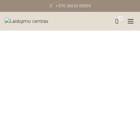
+370 (600) 65555
0
NAUJIENOS
Pradinis
Naujienos