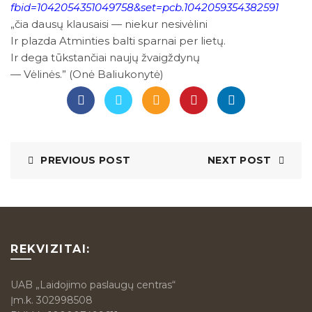
fbid=1042054351049758&set=pcb.1042059354382591
„čia dausų klausaisi — niekur nesivėlini
Ir plazda Atminties balti sparnai per lietų.
Ir dega tūkstančiai naujų žvaigždynų
— Vėlinės.” (Onė Baliukonytė)
PREVIOUS POST
NEXT POST
REKVIZITAI:
UAB „Laidojimo paslaugų centras“
Įm.k. 302998508