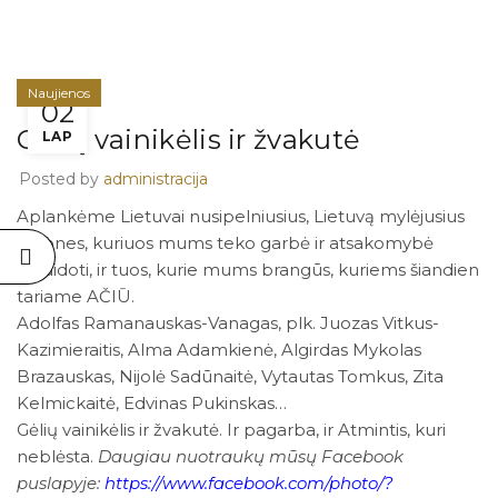
Naujienos
02
Gėlių vainikėlis ir žvakutė
LAP
Posted by
administracija
Aplankėme Lietuvai nusipelniusius, Lietuvą mylėjusius
žmones, kuriuos mums teko garbė ir atsakomybė
palaidoti, ir tuos, kurie mums brangūs, kuriems šiandien
tariame AČIŪ.
Adolfas Ramanauskas-Vanagas, plk. Juozas Vitkus-
Kazimieraitis, Alma Adamkienė, Algirdas Mykolas
Brazauskas, Nijolė Sadūnaitė, Vytautas Tomkus, Zita
Kelmickaitė, Edvinas Pukinskas…
Gėlių vainikėlis ir žvakutė. Ir pagarba, ir Atmintis, kuri
neblėsta.
Daugiau nuotraukų mūsų Facebook
puslapyje:
https://www.facebook.com/photo/?