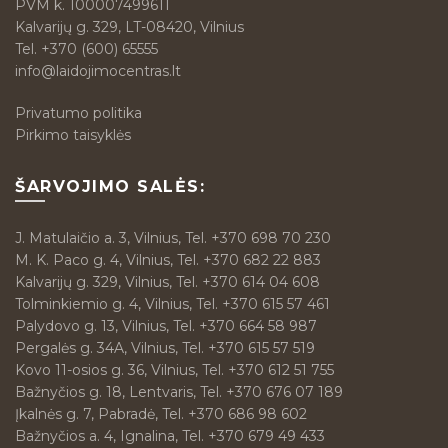
PVM k. 100007499611
Kalvarijų g. 329, LT-08420, Vilnius
Tel.
+370 (600) 65555
info@laidojimocentras.lt
Privatumo politika
Pirkimo taisyklės
ŠARVOJIMO SALĖS:
J. Matulaičio a. 3, Vilnius, Tel. +370 698 70 230
M. K. Paco g. 4, Vilnius, Tel. +370 682 22 883
Kalvarijų g. 329, Vilnius, Tel. +370 614 04 608
Tolminkiemio g. 4, Vilnius, Tel. +370 615 57 461
Palydovo g. 13, Vilnius, Tel. +370 664 58 987
Pergalės g. 34A, Vilnius, Tel. +370 615 57 519
Kovo 11-osios g. 36, Vilnius, Tel. +370 612 51 755
Bažnyčios g. 18, Lentvaris, Tel. +370 676 07 189
Įkalnės g. 7, Pabradė, Tel. +370 686 98 602
Bažnyčios a. 4, Ignalina, Tel. +370 679 49 433